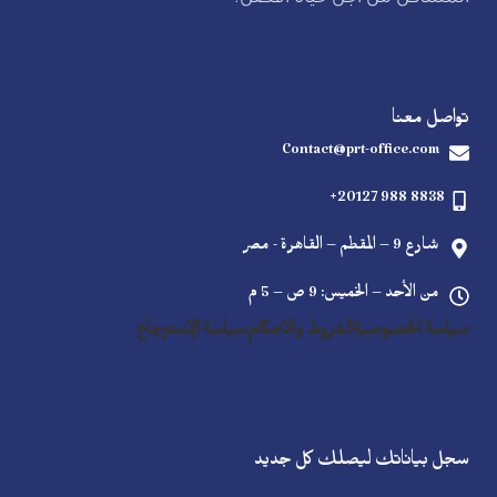
تواصل معنا
Contact@prt-office.com
+20127 988 8838
شارع 9 – المقطم – القاهرة - مصر
من الأحد – الخميس: 9 ص – 5 م
سياسة الخصوصية
الشروط والاحكام
سياسة الإسترجاع
سجل بياناتك ليصلك كل جديد