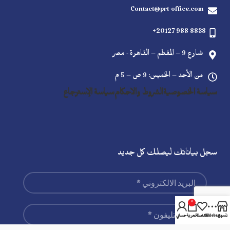
Contact@prt-office.com
+20127 988 8838
شارع 9 – المقطم – القاهرة - مصر
من الأحد – الخميس: 9 ص – 5 م
سياسة الخصوصية
الشروط والاحكام
سياسة الإسترجاع
سجل بياناتك ليصلك كل جديد
0
تسوق
Sidebar
المفضلة
العربة
حسابي